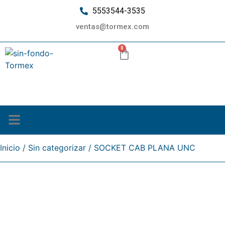
5553544-3535
ventas@tormex.com
0
¿Quiénes somos?
Inicio
/
Sin categorizar
/ SOCKET CAB PLANA UNC