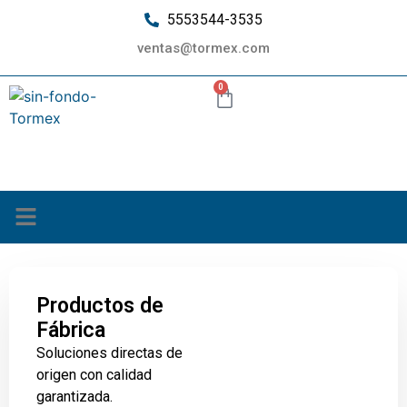
5553544-3535
ventas@tormex.com
0
¿Quiénes somos?
Productos de
Fábrica
Soluciones directas de
origen con calidad
garantizada.