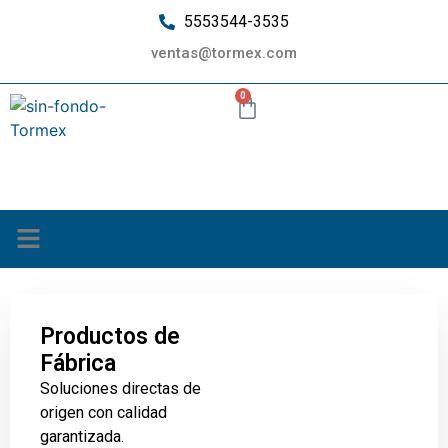
5553544-3535
ventas@tormex.com
0
¿Quiénes somos?
Productos de
Fábrica
Soluciones directas de
origen con calidad
garantizada.