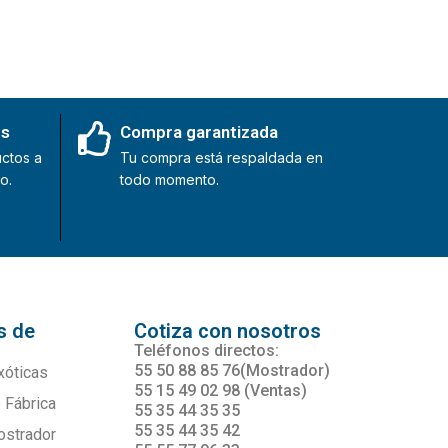
es
Compra garantizada
ctos a
Tu compra está respaldada en
o.
todo momento.
s de
Cotiza con nosotros
s
Teléfonos directos:
55 50 88 85 76(Mostrador)
xóticas
55 15 49 02 98 (Ventas)
 Fábrica
55 35 44 35 35
55 35 44 35 42
ostrador