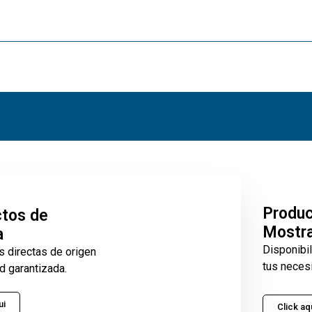
Produ
tos de
Mostr
a
Disponibi
s directas de origen
tus neces
d garantizada.
ui
Click aq