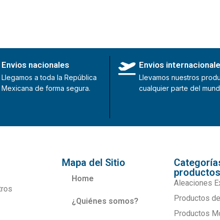
Envios nacionales
Envios internacional
Llegamos a toda la República
Llevamos nuestros produ
Mexicana de forma segura.
cualquier parte del mund
Mapa del Sitio
Categoría
producto
Home
Aleaciones E
tros
Productos de
¿Quiénes somos?
Productos M