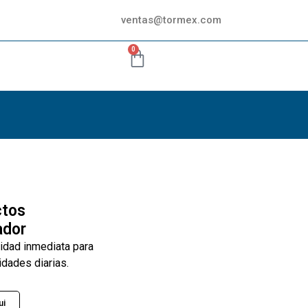
ventas@tormex.com
0
ctos
ador
lidad inmediata para
idades diarias.
ui