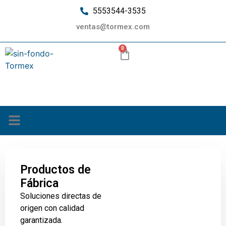
5553544-3535
ventas@tormex.com
0
¿Quiénes somos?
Productos de
Fábrica
Soluciones directas de
origen con calidad
garantizada.