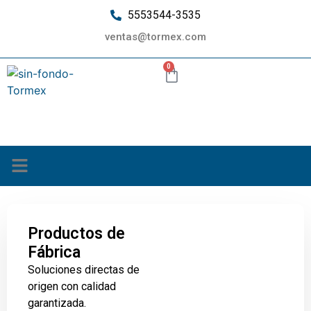
5553544-3535
ventas@tormex.com
0
¿Quiénes somos?
Productos de
Fábrica
Soluciones directas de
origen con calidad
garantizada.