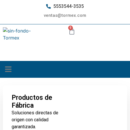
5553544-3535
ventas@tormex.com
0
¿Quiénes somos?
Productos de
Fábrica
Soluciones directas de
origen con calidad
garantizada.