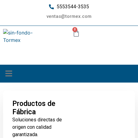
5553544-3535
ventas@tormex.com
0
¿Quiénes somos?
Productos de
Fábrica
Soluciones directas de
origen con calidad
garantizada.