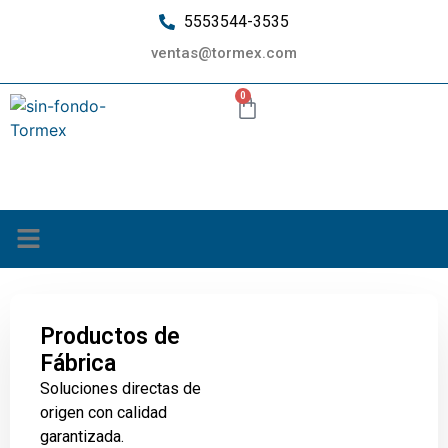
5553544-3535
ventas@tormex.com
0
¿Quiénes somos?
Productos de
Fábrica
Soluciones directas de
origen con calidad
garantizada.