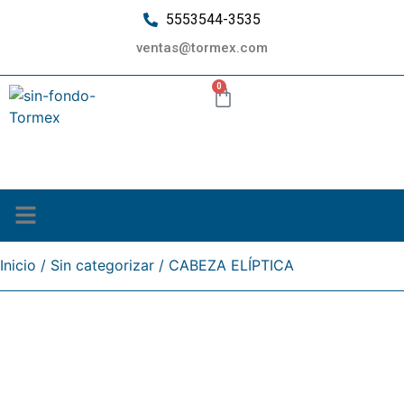
5553544-3535
ventas@tormex.com
0
¿Quiénes somos?
Inicio
/
Sin categorizar
/ CABEZA ELÍPTICA