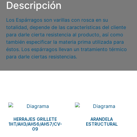
Descripción
Los Espárragos son varillas con rosca en su
totalidad, depende de las características del cliente
para darle cierta resistencia al producto, así como
también especificar la materia prima utilizada para
éstos. Los espárragos llevan un tratamiento térmico
para darle ciertas resistencias.
Related products
HERRAJES GRILLETE
ARANDELA
1HT/AH3/AH56/AH57/CV-
ESTRUCTURAL
09