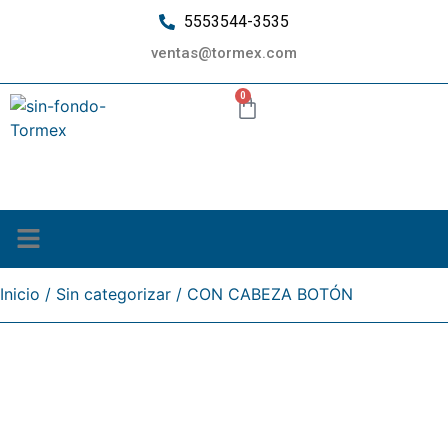
5553544-3535
ventas@tormex.com
0
¿Quiénes somos?
Inicio
/
Sin categorizar
/ CON CABEZA BOTÓN