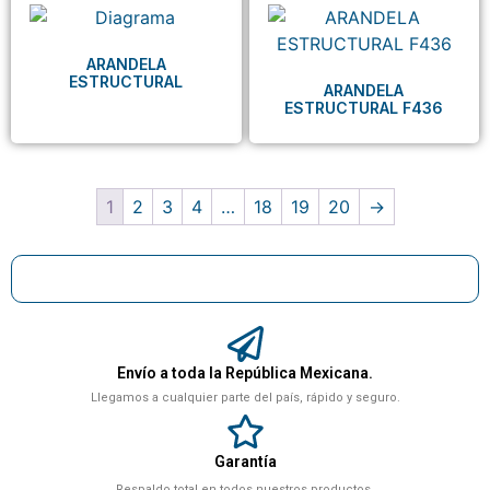
ARANDELA
ESTRUCTURAL
ARANDELA
ESTRUCTURAL F436
1
2
3
4
…
18
19
20
→
Envío a toda la República Mexicana.
Llegamos a cualquier parte del país, rápido y seguro.
Garantía
Respaldo total en todos nuestros productos.