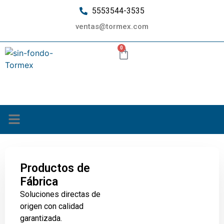
5553544-3535
ventas@tormex.com
0
¿Quiénes somos?
Productos de
Fábrica
Soluciones directas de
origen con calidad
garantizada.