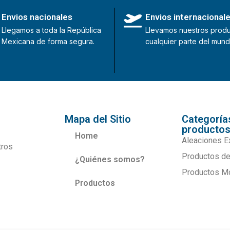
Envios nacionales
Envios internacional
Llegamos a toda la República
Llevamos nuestros produ
Mexicana de forma segura.
cualquier parte del mund
Mapa del Sitio
Categoría
producto
Home
Aleaciones E
tros
Productos de
¿Quiénes somos?
Productos M
Productos