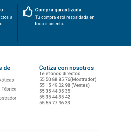
es
Compra garantizada
ctos a
Tu compra está respaldada en
o.
todo momento.
s de
Cotiza con nosotros
s
Teléfonos directos:
55 50 88 85 76(Mostrador)
xóticas
55 15 49 02 98 (Ventas)
 Fábrica
55 35 44 35 35
55 35 44 35 42
ostrador
55 55 77 96 33