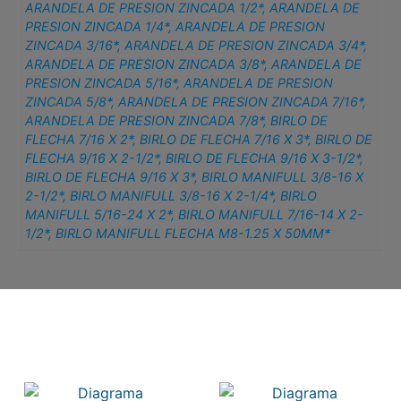
ARANDELA DE PRESION ZINCADA 1/2*
,
ARANDELA DE
PRESION ZINCADA 1/4*
,
ARANDELA DE PRESION
ZINCADA 3/16*
,
ARANDELA DE PRESION ZINCADA 3/4*
,
ARANDELA DE PRESION ZINCADA 3/8*
,
ARANDELA DE
PRESION ZINCADA 5/16*
,
ARANDELA DE PRESION
ZINCADA 5/8*
,
ARANDELA DE PRESION ZINCADA 7/16*
,
ARANDELA DE PRESION ZINCADA 7/8*
,
BIRLO DE
FLECHA 7/16 X 2*
,
BIRLO DE FLECHA 7/16 X 3*
,
BIRLO DE
FLECHA 9/16 X 2-1/2*
,
BIRLO DE FLECHA 9/16 X 3-1/2*
,
BIRLO DE FLECHA 9/16 X 3*
,
BIRLO MANIFULL 3/8-16 X
2-1/2*
,
BIRLO MANIFULL 3/8-16 X 2-1/4*
,
BIRLO
MANIFULL 5/16-24 X 2*
,
BIRLO MANIFULL 7/16-14 X 2-
1/2*
,
BIRLO MANIFULL FLECHA M8-1.25 X 50MM*
Related products