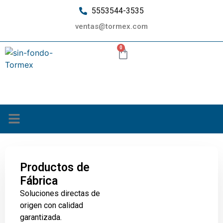
5553544-3535
ventas@tormex.com
0
¿Quiénes somos?
Productos de
Fábrica
Soluciones directas de
origen con calidad
garantizada.