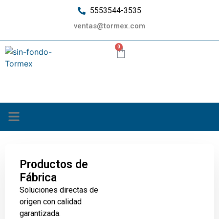
5553544-3535
ventas@tormex.com
0
¿Quiénes somos?
Productos de
Fábrica
Soluciones directas de
origen con calidad
garantizada.