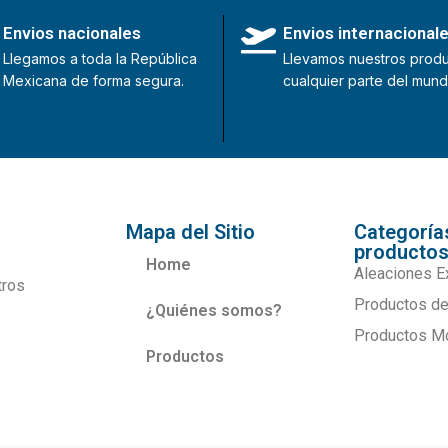
Envios nacionales
Envios internacional
Llegamos a toda la República
Llevamos nuestros produ
Mexicana de forma segura.
cualquier parte del mund
Mapa del Sitio
Categoría
producto
Home
Aleaciones E
tros
Productos de
¿Quiénes somos?
Productos M
Productos