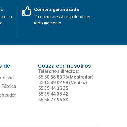
es
Compra garantizada
ctos a
Tu compra está respaldada en
o.
todo momento.
s de
Cotiza con nosotros
s
Teléfonos directos:
55 50 88 85 76(Mostrador)
xóticas
55 15 49 02 98 (Ventas)
 Fábrica
55 35 44 35 35
55 35 44 35 42
ostrador
55 55 77 96 33