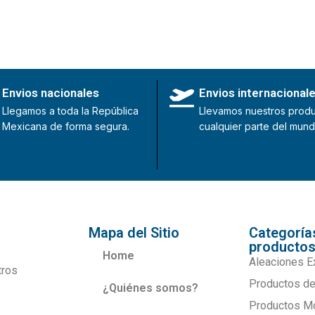
Envios nacionales
Envios internacional
Llegamos a toda la República
Llevamos nuestros produ
Mexicana de forma segura.
cualquier parte del mund
Mapa del Sitio
Categoría
producto
Home
Aleaciones E
tros
Productos de
¿Quiénes somos?
Productos M