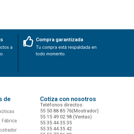
es
Compra garantizada
ctos a
Tu compra está respaldada en
o.
todo momento.
s de
Cotiza con nosotros
s
Teléfonos directos:
55 50 88 85 76(Mostrador)
xóticas
55 15 49 02 98 (Ventas)
 Fábrica
55 35 44 35 35
55 35 44 35 42
ostrador