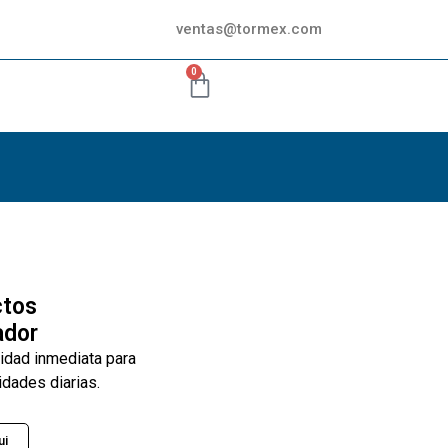
ventas@tormex.com
0
ctos
ador
lidad inmediata para
idades diarias.
ui