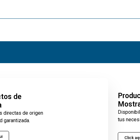
Produ
tos de
Mostr
a
Disponibi
s directas de origen
tus neces
d garantizada.
ui
Click aq