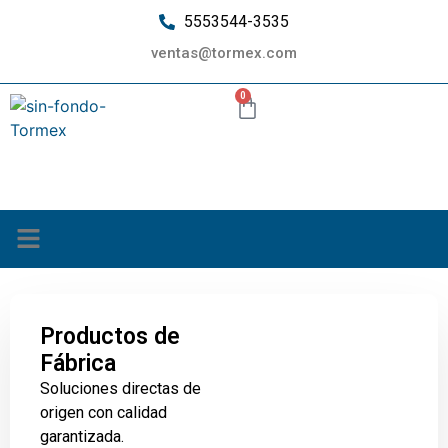
5553544-3535
ventas@tormex.com
0
¿Quiénes somos?
Productos de
Fábrica
Soluciones directas de
origen con calidad
garantizada.