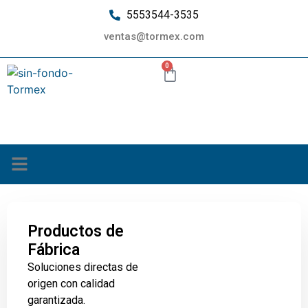
5553544-3535
ventas@tormex.com
0
¿Quiénes somos?
Productos de
Fábrica
Soluciones directas de
origen con calidad
garantizada.