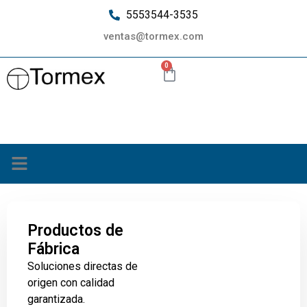
5553544-3535
ventas@tormex.com
0
¿Quiénes somos?
Productos de
Fábrica
Soluciones directas de
origen con calidad
garantizada.