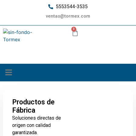
5553544-3535
ventas@tormex.com
0
¿Quiénes somos?
Productos de
Fábrica
Soluciones directas de
origen con calidad
garantizada.