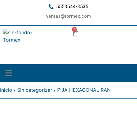
5553544-3535
ventas@tormex.com
0
¿Quiénes somos?
Inicio
/
Sin categorizar
/ PIJA HEXAGONAL RAN