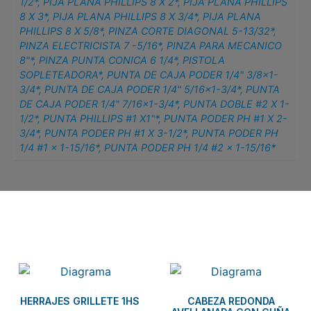
1/2*
,
PIJA PLANA PHILLIPS 8 X 2*
,
PIJA PLANA PHILLIPS
8 X 3*
,
PIJA PLANA PHILLIPS 8 X 3/4*
,
PIJA PLANA
PHILLIPS 8 X 5/8*
,
PINZA CORTE DIAGONAL 5-13/32*
,
PINZA ELECTRICISTA 7 -5/16*
,
PINZA PARA MECANICO
8"*
,
PINZA PUNTA CONICA 6 1/4*
,
PISTOLA
SOPLETEADORA*
,
PUNTA DE CAJA PODER 1/4" 3/8×1-
3/4*
,
PUNTA DE CAJA PODER 1/4" 5/16×1-3/4*
,
PUNTA
DE CAJA PODER 1/4" 7/16×1-3/4*
,
PUNTA DOBLE #2 X 1-
1/2*
,
PUNTA PHILLIPS #1 X1"*
,
PUNTA PODER PH #1 X 2-
3/4*
,
PUNTA PODER PH #1 X 3-1/2*
,
PUNTA PODER PH
1/4 #1 x 1-15/16*
,
PUNTA PODER PH 1/4 #2 x 1-15/16*
Related products
HERRAJES GRILLETE 1HS
CABEZA REDONDA