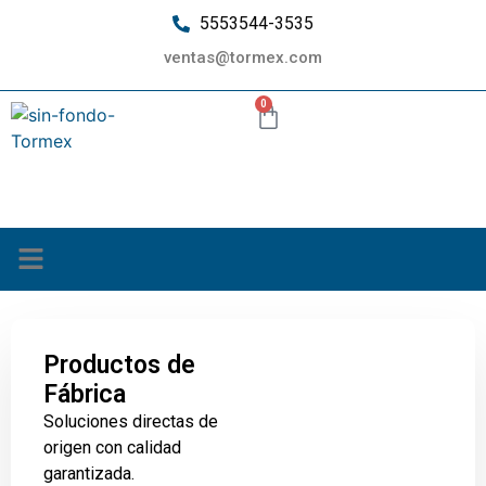
5553544-3535
ventas@tormex.com
0
¿Quiénes somos?
Productos de
Fábrica
Soluciones directas de
origen con calidad
garantizada.