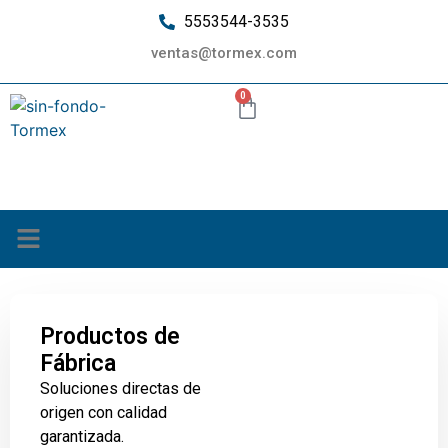
5553544-3535
ventas@tormex.com
0
¿Quiénes somos?
Productos de
Fábrica
Soluciones directas de
origen con calidad
garantizada.