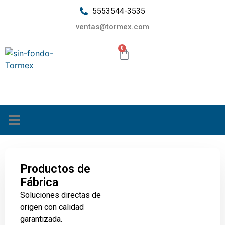
5553544-3535
ventas@tormex.com
0
¿Quiénes somos?
Productos de
Fábrica
Soluciones directas de
origen con calidad
garantizada.