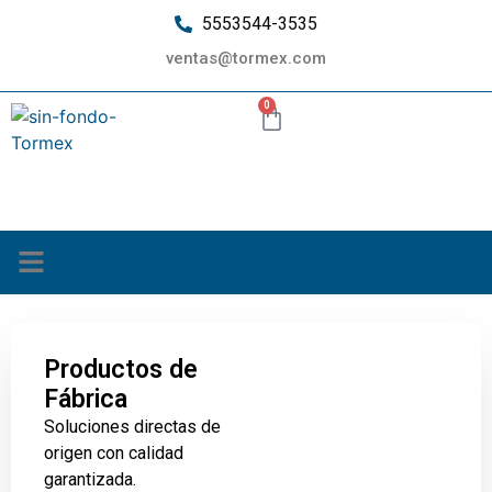
5553544-3535
ventas@tormex.com
0
¿Quiénes somos?
Productos de
Fábrica
Soluciones directas de
origen con calidad
garantizada.