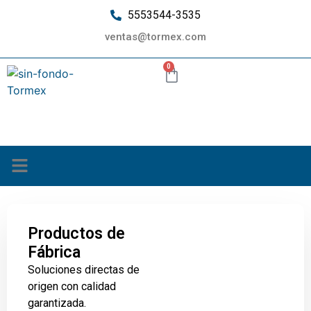
5553544-3535
ventas@tormex.com
0
¿Quiénes somos?
Productos de
Fábrica
Soluciones directas de
origen con calidad
garantizada.