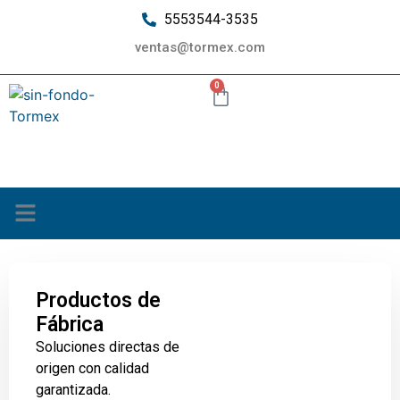
5553544-3535
ventas@tormex.com
0
¿Quiénes somos?
Productos de
Fábrica
Soluciones directas de
origen con calidad
garantizada.