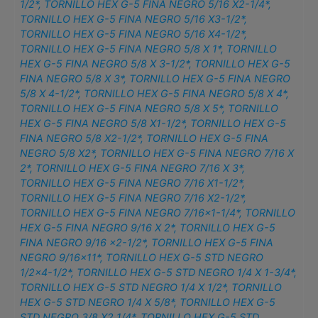
1/2*
,
TORNILLO HEX G-5 FINA NEGRO 5/16 X2-1/4*
,
TORNILLO HEX G-5 FINA NEGRO 5/16 X3-1/2*
,
TORNILLO HEX G-5 FINA NEGRO 5/16 X4-1/2*
,
TORNILLO HEX G-5 FINA NEGRO 5/8 X 1*
,
TORNILLO
HEX G-5 FINA NEGRO 5/8 X 3-1/2*
,
TORNILLO HEX G-5
FINA NEGRO 5/8 X 3*
,
TORNILLO HEX G-5 FINA NEGRO
5/8 X 4-1/2*
,
TORNILLO HEX G-5 FINA NEGRO 5/8 X 4*
,
TORNILLO HEX G-5 FINA NEGRO 5/8 X 5*
,
TORNILLO
HEX G-5 FINA NEGRO 5/8 X1-1/2*
,
TORNILLO HEX G-5
FINA NEGRO 5/8 X2-1/2*
,
TORNILLO HEX G-5 FINA
NEGRO 5/8 X2*
,
TORNILLO HEX G-5 FINA NEGRO 7/16 X
2*
,
TORNILLO HEX G-5 FINA NEGRO 7/16 X 3*
,
TORNILLO HEX G-5 FINA NEGRO 7/16 X1-1/2*
,
TORNILLO HEX G-5 FINA NEGRO 7/16 X2-1/2*
,
TORNILLO HEX G-5 FINA NEGRO 7/16×1-1/4*
,
TORNILLO
HEX G-5 FINA NEGRO 9/16 X 2*
,
TORNILLO HEX G-5
FINA NEGRO 9/16 x2-1/2*
,
TORNILLO HEX G-5 FINA
NEGRO 9/16×11*
,
TORNILLO HEX G-5 STD NEGRO
1/2×4-1/2*
,
TORNILLO HEX G-5 STD NEGRO 1/4 X 1-3/4*
,
TORNILLO HEX G-5 STD NEGRO 1/4 X 1/2*
,
TORNILLO
HEX G-5 STD NEGRO 1/4 X 5/8*
,
TORNILLO HEX G-5
STD NEGRO 3/8 X2 1/4*
,
TORNILLO HEX G-5 STD