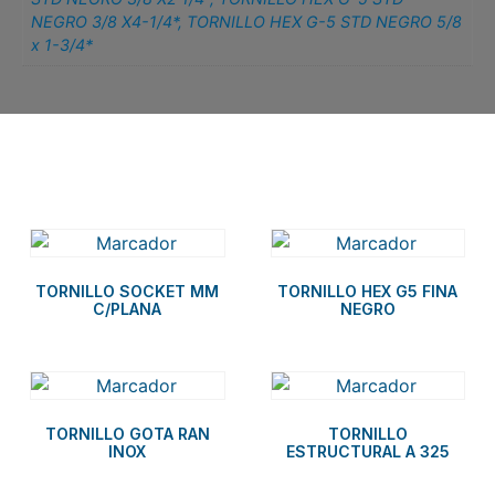
NEGRO 3/8 X4-1/4*
,
TORNILLO HEX G-5 STD NEGRO 5/8
x 1-3/4*
Related products
TORNILLO SOCKET MM
TORNILLO HEX G5 FINA
C/PLANA
NEGRO
TORNILLO GOTA RAN
TORNILLO
INOX
ESTRUCTURAL A 325