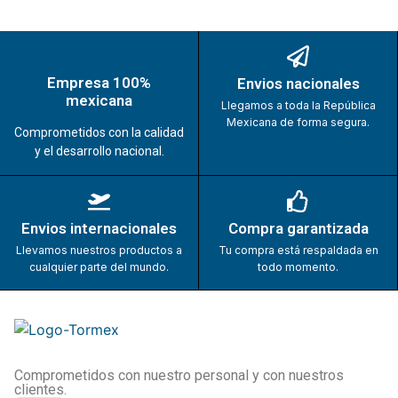
Empresa 100%
Envios nacionales
mexicana
Llegamos a toda la República
Mexicana de forma segura.
Comprometidos con la calidad
y el desarrollo nacional.
Envios internacionales
Compra garantizada
Llevamos nuestros productos a
Tu compra está respaldada en
cualquier parte del mundo.
todo momento.
Comprometidos con nuestro personal y con nuestros
clientes.