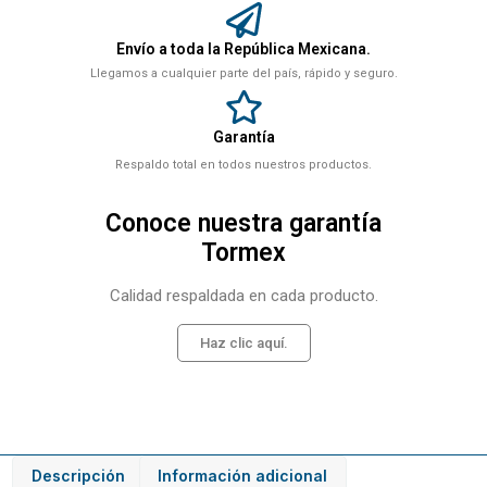
Envío a toda la República Mexicana.
Llegamos a cualquier parte del país, rápido y seguro.
Garantía
Respaldo total en todos nuestros productos.
Conoce nuestra garantía
Tormex
Calidad respaldada en cada producto.
Haz clic aquí.
Descripción
Información adicional