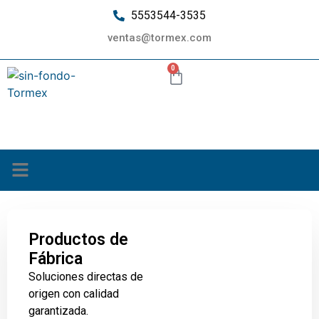
5553544-3535
ventas@tormex.com
0
¿Quiénes somos?
Productos de
Fábrica
Soluciones directas de
origen con calidad
garantizada.