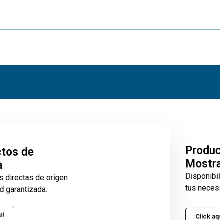
Produ
tos de
Mostr
a
Disponibi
s directas de origen
tus neces
d garantizada.
ui
Click aq