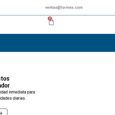
ventas@tormex.com
0
ctos
ador
lidad inmediata para
idades diarias.
ui