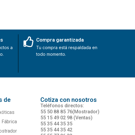
es
Compra garantizada
ctos a
Tu compra está respaldada en
o.
todo momento.
s de
Cotiza con nosotros
s
Teléfonos directos:
55 50 88 85 76(Mostrador)
xóticas
55 15 49 02 98 (Ventas)
 Fábrica
55 35 44 35 35
55 35 44 35 42
ostrador