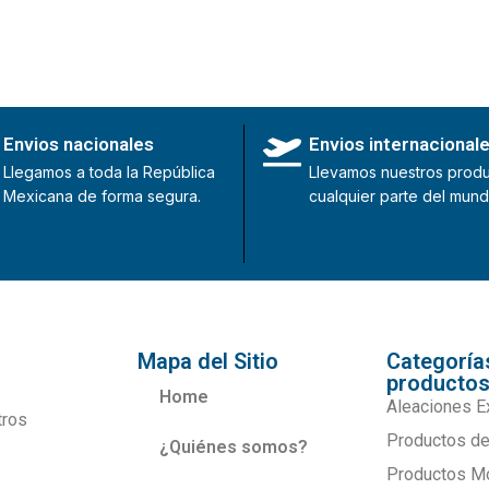
Envios nacionales
Envios internacional
Llegamos a toda la República
Llevamos nuestros produ
Mexicana de forma segura.
cualquier parte del mund
Mapa del Sitio
Categoría
producto
Home
Aleaciones E
tros
Productos de
¿Quiénes somos?
Productos M