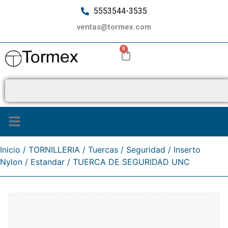
5553544-3535
ventas@tormex.com
0
¿Quiénes somos?
Inicio
/
TORNILLERIA
/
Tuercas
/
Seguridad
/
Inserto
Nylon
/
Estandar
/ TUERCA DE SEGURIDAD UNC