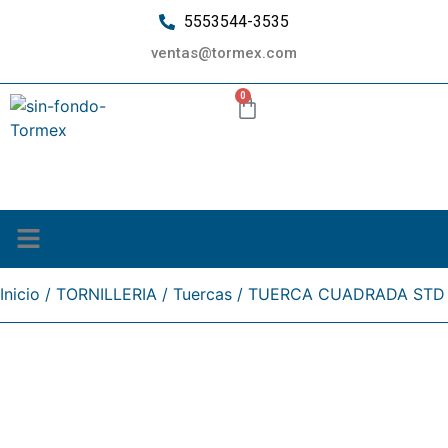
5553544-3535
ventas@tormex.com
0
¿Quiénes somos?
Inicio
/
TORNILLERIA
/
Tuercas
/ TUERCA CUADRADA STD