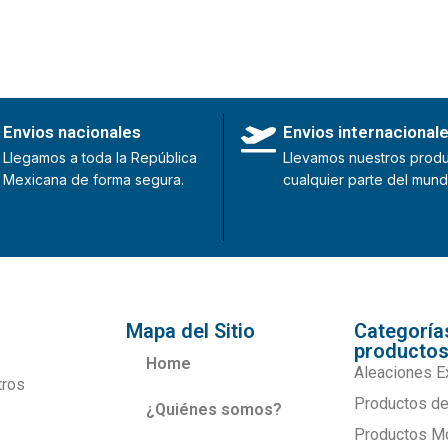
Envios nacionales
Envios internacional
Llegamos a toda la República
Llevamos nuestros produ
Mexicana de forma segura.
cualquier parte del mund
Mapa del Sitio
Categoría
producto
Home
Aleaciones E
tros
Productos de
¿Quiénes somos?
Productos M