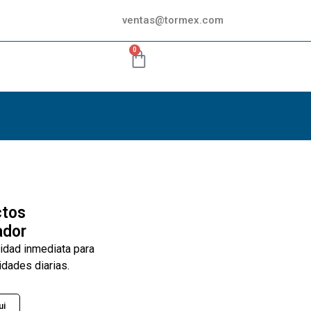
ventas@tormex.com
0
ctos
ador
lidad inmediata para
idades diarias.
ui