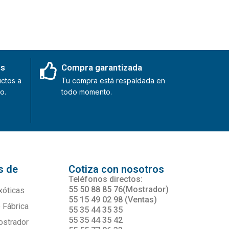
es
Compra garantizada
ctos a
Tu compra está respaldada en
o.
todo momento.
s de
Cotiza con nosotros
s
Teléfonos directos:
55 50 88 85 76(Mostrador)
xóticas
55 15 49 02 98 (Ventas)
 Fábrica
55 35 44 35 35
55 35 44 35 42
ostrador