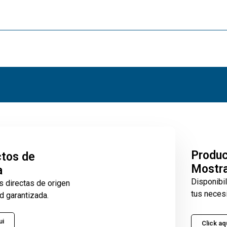
Produ
tos de
Mostr
a
Disponibi
s directas de origen
tus neces
d garantizada.
ui
Click aq