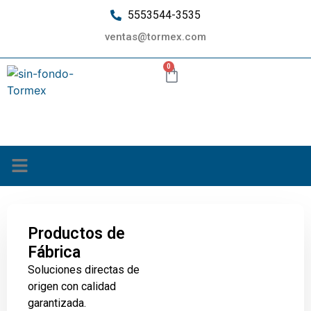
5553544-3535
ventas@tormex.com
0
¿Quiénes somos?
Productos de
Fábrica
Soluciones directas de
origen con calidad
garantizada.