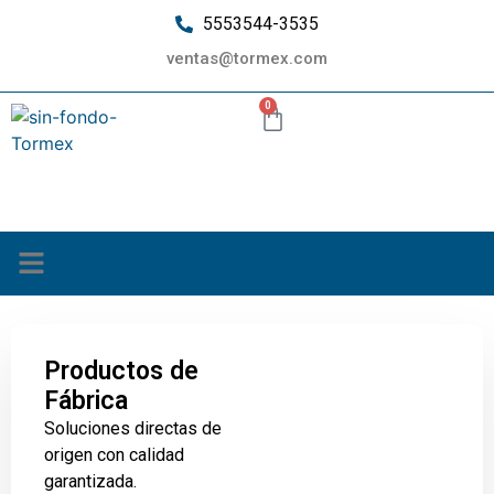
5553544-3535
ventas@tormex.com
0
¿Quiénes somos?
Productos de
Fábrica
Soluciones directas de
origen con calidad
garantizada.