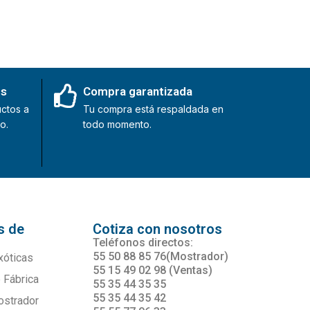
es
Compra garantizada
ctos a
Tu compra está respaldada en
o.
todo momento.
s de
Cotiza con nosotros
s
Teléfonos directos:
55 50 88 85 76(Mostrador)
xóticas
55 15 49 02 98 (Ventas)
 Fábrica
55 35 44 35 35
55 35 44 35 42
ostrador