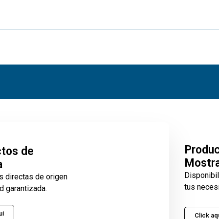
Produ
tos de
Mostr
a
Disponibi
s directas de origen
tus neces
d garantizada.
ui
Click aq