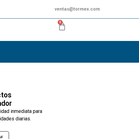
ventas@tormex.com
0
ctos
ador
lidad inmediata para
idades diarias.
ui