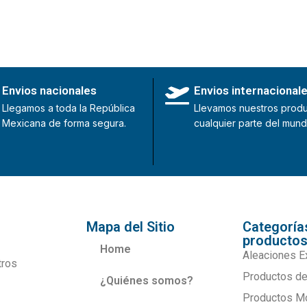
Envios nacionales
Envios internacional
Llegamos a toda la República
Llevamos nuestros produ
Mexicana de forma segura.
cualquier parte del mund
Mapa del Sitio
Categoría
producto
Home
Aleaciones E
tros
Productos de
¿Quiénes somos?
Productos M