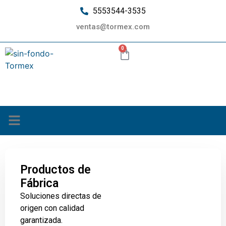
5553544-3535
ventas@tormex.com
0
¿Quiénes somos?
Productos de
Fábrica
Soluciones directas de
origen con calidad
garantizada.