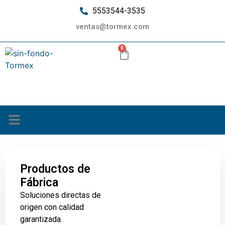
5553544-3535
ventas@tormex.com
0
¿Quiénes somos?
Productos de
Fábrica
Soluciones directas de
origen con calidad
garantizada.