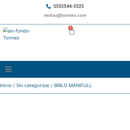
5553544-3535
ventas@tormex.com
0
¿Quiénes somos?
Inicio
/
Sin categorizar
/ BIRLO MANIFULL