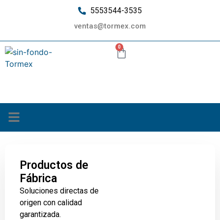
5553544-3535
ventas@tormex.com
0
¿Quiénes somos?
Productos de
Fábrica
Soluciones directas de
origen con calidad
garantizada.