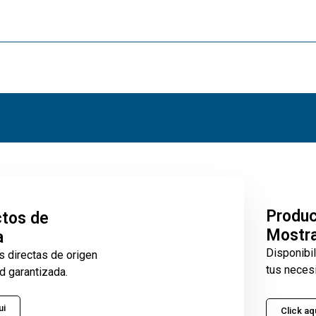
Produ
tos de
Mostr
a
Disponibi
s directas de origen
tus neces
d garantizada.
ui
Click aq