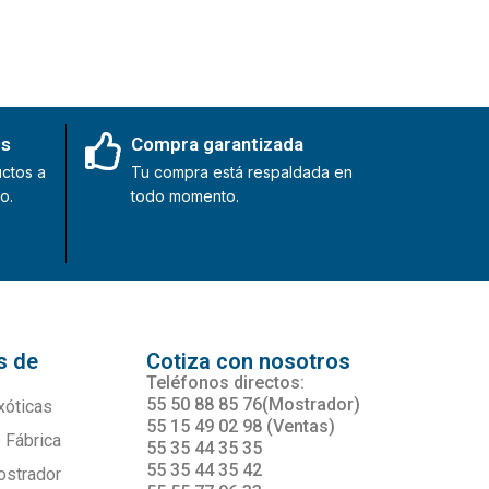
es
Compra garantizada
ctos a
Tu compra está respaldada en
o.
todo momento.
s de
Cotiza con nosotros
s
Teléfonos directos:
55 50 88 85 76(Mostrador)
xóticas
55 15 49 02 98 (Ventas)
 Fábrica
55 35 44 35 35
55 35 44 35 42
ostrador