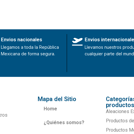
Envios nacionales
Envios internacional
Llegamos a toda la República
Llevamos nuestros produ
Mexicana de forma segura.
cualquier parte del mund
Mapa del Sitio
Categoría
producto
Home
Aleaciones E
tros
Productos de
¿Quiénes somos?
Productos M