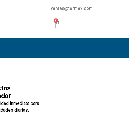
ventas@tormex.com
0
ctos
ador
lidad inmediata para
idades diarias.
ui