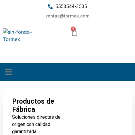
5553544-3535
ventas@tormex.com
0
¿Quiénes somos?
Productos de
Fábrica
Soluciones directas de
origen con calidad
garantizada.