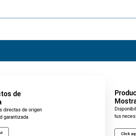
Produ
tos de
Mostr
a
Disponibi
s directas de origen
tus neces
d garantizada.
ui
Click aq