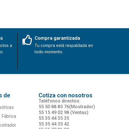
es
Compra garantizada
ctos a
Tu compra está respaldada en
o.
todo momento.
s de
Cotiza con nosotros
s
Teléfonos directos:
55 50 88 85 76(Mostrador)
xóticas
55 15 49 02 98 (Ventas)
 Fábrica
55 35 44 35 35
55 35 44 35 42
ostrador