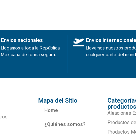
Envios nacionales
Envios internacional
Llegamos a toda la República
Llevamos nuestros produ
Mexicana de forma segura.
cualquier parte del mund
Mapa del Sitio
Categoría
producto
Home
Aleaciones E
tros
Productos de
¿Quiénes somos?
Productos M