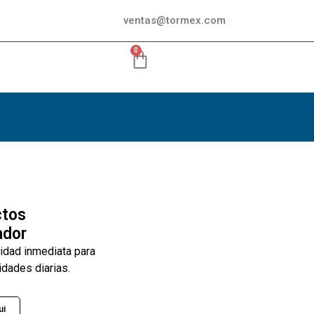
ventas@tormex.com
0
ctos
ador
lidad inmediata para
idades diarias.
ui