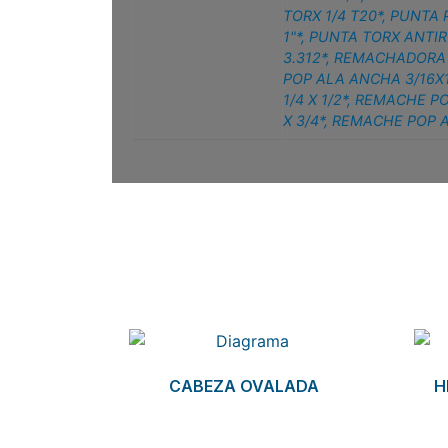
TORX 1/4 T20*
,
PUNTA P
1"*
,
PUNTA TORX ANTIRO
3.312*
,
REMACHADORA 
POP ALA ANCHA 3/16X1
1/4 X 1/2*
,
REMACHE POP
X 3/4*
,
REMACHE POP AL
Related products
CABEZA OVALADA
H