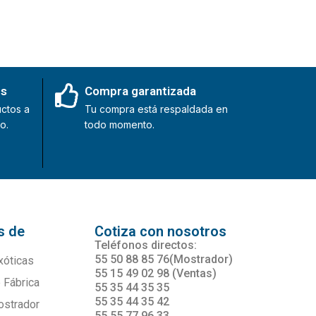
es
Compra garantizada
ctos a
Tu compra está respaldada en
o.
todo momento.
s de
Cotiza con nosotros
s
Teléfonos directos:
55 50 88 85 76(Mostrador)
xóticas
55 15 49 02 98 (Ventas)
 Fábrica
55 35 44 35 35
55 35 44 35 42
ostrador
55 55 77 96 33