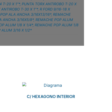
 T-20 X 1"*
,
PUNTA TORX ANTIROBO T-20 X
ANTIROBO T-30 X 1"*
,
R FORD 9/16-18 X
POP ALA ANCHA 3/16X13/16*
,
REMACHE
 ANCHA 3/16X5/8*
,
REMACHE POP ALUM
P ALUM 1/8 X 1/4*
,
REMACHE POP ALUM 1/8
ALUM 3/16 X 1/2*
C/ HEXAGONO INTERIOR