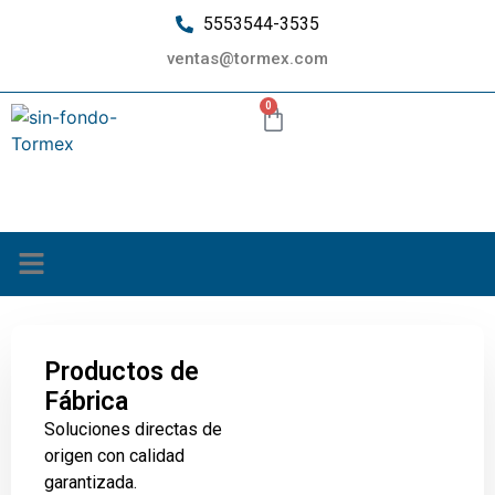
5553544-3535
ventas@tormex.com
0
¿Quiénes somos?
Productos de
Fábrica
Soluciones directas de
origen con calidad
garantizada.