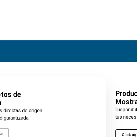
Produ
tos de
Mostr
a
Disponibi
s directas de origen
tus neces
d garantizada.
ui
Click aq