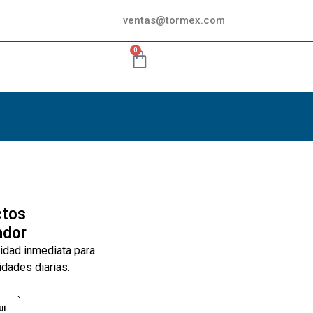
ventas@tormex.com
0
ctos
ador
lidad inmediata para
idades diarias.
ui