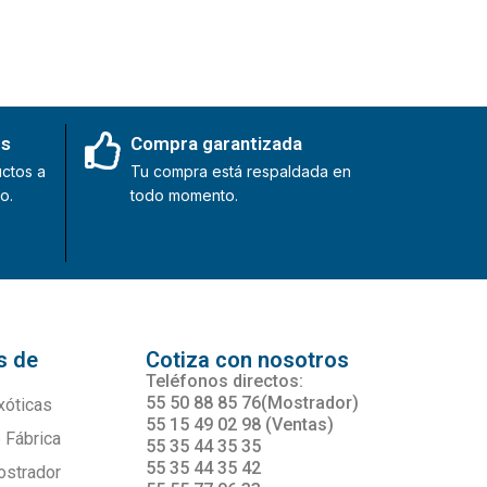
es
Compra garantizada
ctos a
Tu compra está respaldada en
o.
todo momento.
s de
Cotiza con nosotros
s
Teléfonos directos:
55 50 88 85 76(Mostrador)
xóticas
55 15 49 02 98 (Ventas)
 Fábrica
55 35 44 35 35
55 35 44 35 42
ostrador