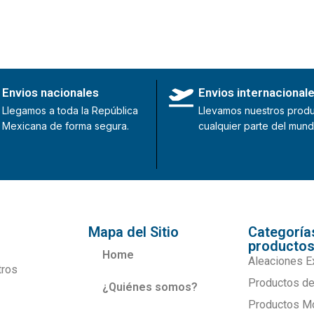
Envios nacionales
Envios internacional
Llegamos a toda la República
Llevamos nuestros produ
Mexicana de forma segura.
cualquier parte del mund
Mapa del Sitio
Categoría
producto
Home
Aleaciones E
tros
Productos de
¿Quiénes somos?
Productos M