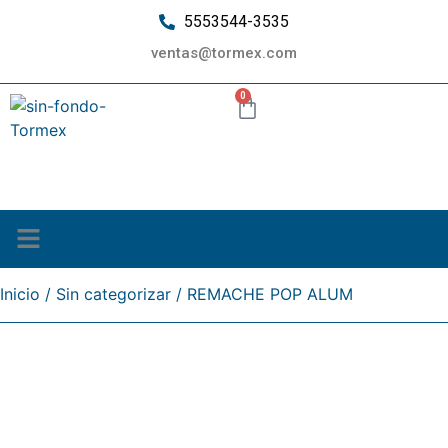
5553544-3535
ventas@tormex.com
0
¿Quiénes somos?
Inicio
/
Sin categorizar
/ REMACHE POP ALUM