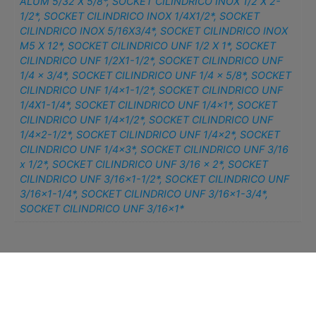
ALUM 5/32 X 5/8*
,
SOCKET CILINDRICO INOX 1/2 X 2-
1/2*
,
SOCKET CILINDRICO INOX 1/4X1/2*
,
SOCKET
CILINDRICO INOX 5/16X3/4*
,
SOCKET CILINDRICO INOX
M5 X 12*
,
SOCKET CILINDRICO UNF 1/2 X 1*
,
SOCKET
CILINDRICO UNF 1/2X1-1/2*
,
SOCKET CILINDRICO UNF
1/4 x 3/4*
,
SOCKET CILINDRICO UNF 1/4 x 5/8*
,
SOCKET
CILINDRICO UNF 1/4×1-1/2*
,
SOCKET CILINDRICO UNF
1/4X1-1/4*
,
SOCKET CILINDRICO UNF 1/4×1*
,
SOCKET
CILINDRICO UNF 1/4×1/2*
,
SOCKET CILINDRICO UNF
1/4×2-1/2*
,
SOCKET CILINDRICO UNF 1/4×2*
,
SOCKET
CILINDRICO UNF 1/4×3*
,
SOCKET CILINDRICO UNF 3/16
x 1/2*
,
SOCKET CILINDRICO UNF 3/16 x 2*
,
SOCKET
CILINDRICO UNF 3/16×1-1/2*
,
SOCKET CILINDRICO UNF
3/16×1-1/4*
,
SOCKET CILINDRICO UNF 3/16×1-3/4*
,
SOCKET CILINDRICO UNF 3/16×1*
Related products